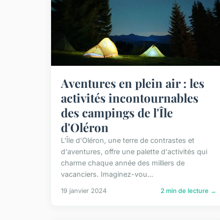
Aventures en plein air : les
activités incontournables
des campings de l'Île
d'Oléron
L'Île d'Oléron, une terre de contrastes et
d'aventures, offre une palette d'activités qui
charme chaque année des milliers de
vacanciers. Imaginez-vou...
19 janvier 2024
2 min de lecture →