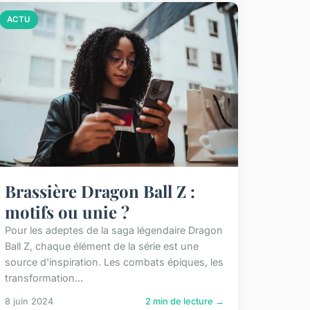
ACTU
Brassière Dragon Ball Z :
motifs ou unie ?
Pour les adeptes de la saga légendaire Dragon
Ball Z, chaque élément de la série est une
source d'inspiration. Les combats épiques, les
transformation...
8 juin 2024
2 min de lecture →