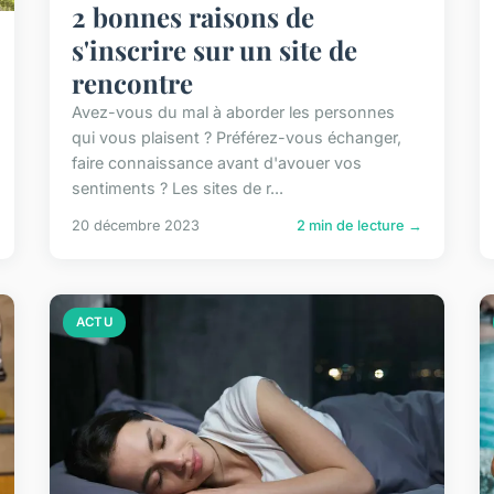
2 bonnes raisons de
s'inscrire sur un site de
rencontre
Avez-vous du mal à aborder les personnes
qui vous plaisent ? Préférez-vous échanger,
faire connaissance avant d'avouer vos
sentiments ? Les sites de r...
20 décembre 2023
2 min de lecture →
ACTU